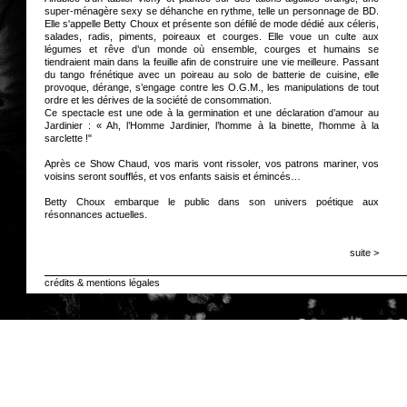
super-ménagère sexy se déhanche en rythme, telle un personnage de BD.
Elle s'appelle Betty Choux et présente son défilé de mode dédié aux céleris,
salades, radis, piments, poireaux et courges. Elle voue un culte aux
légumes et rêve d’un monde où ensemble, courges et humains se
tiendraient main dans la feuille afin de construire une vie meilleure. Passant
du tango frénétique avec un poireau au solo de batterie de cuisine, elle
provoque, dérange, s’engage contre les O.G.M., les manipulations de tout
ordre et les dérives de la société de consommation.
Ce spectacle est une ode à la germination et une déclaration d’amour au
Jardinier : « Ah, l’Homme Jardinier, l’homme à la binette, l'homme à la
sarclette !"
Après ce Show Chaud, vos maris vont rissoler, vos patrons mariner, vos
voisins seront soufflés, et vos enfants saisis et émincés…
Betty Choux embarque le public dans son univers poétique aux
résonnances actuelles.
suite >
crédits & mentions légales