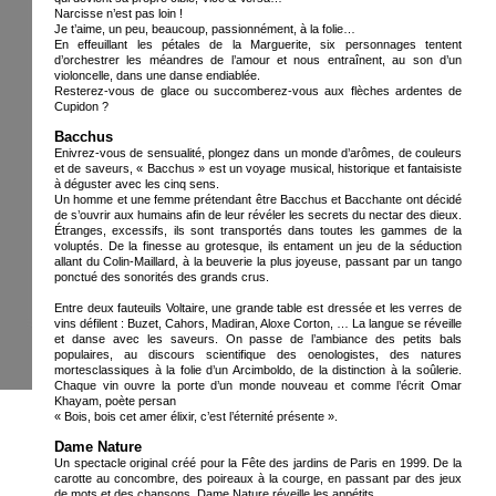
Narcisse n’est pas loin !
Je t’aime, un peu, beaucoup, passionnément, à la folie…
En effeuillant les pétales de la Marguerite, six personnages tentent
d’orchestrer les méandres de l’amour et nous entraînent, au son d’un
violoncelle, dans une danse endiablée.
Resterez-vous de glace ou succomberez-vous aux flèches ardentes de
Cupidon ?
Bacchus
Enivrez-vous de sensualité, plongez dans un monde d’arômes, de couleurs
et de saveurs, « Bacchus » est un voyage musical, historique et fantaisiste
à déguster avec les cinq sens.
Un homme et une femme prétendant être Bacchus et Bacchante ont décidé
de s’ouvrir aux humains afin de leur révéler les secrets du nectar des dieux.
Étranges, excessifs, ils sont transportés dans toutes les gammes de la
voluptés. De la finesse au grotesque, ils entament un jeu de la séduction
allant du Colin-Maillard, à la beuverie la plus joyeuse, passant par un tango
ponctué des sonorités des grands crus.
Entre deux fauteuils Voltaire, une grande table est dressée et les verres de
vins défilent : Buzet, Cahors, Madiran, Aloxe Corton, … La langue se réveille
et danse avec les saveurs. On passe de l’ambiance des petits bals
populaires, au discours scientifique des oenologistes, des natures
mortesclassiques à la folie d’un Arcimboldo, de la distinction à la soûlerie.
Chaque vin ouvre la porte d’un monde nouveau et comme l’écrit Omar
Khayam, poète persan
« Bois, bois cet amer élixir, c’est l’éternité présente ».
Dame Nature
Un spectacle original créé pour la Fête des jardins de Paris en 1999. De la
carotte au concombre, des poireaux à la courge, en passant par des jeux
de mots et des chansons, Dame Nature réveille les appétits.