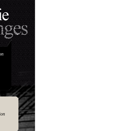
on
ion