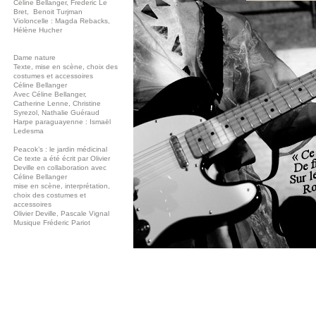
Céline Bellanger, Frederic Le
Bret, Benoit Turjman
Violoncelle : Magda Rebacks,
Hélène Hucher
Dame nature
Texte, mise en scène, choix des
costumes et accessoires
Céline Bellanger
Avec Céline Bellanger,
Catherine Lenne, Christine
Syrezol, Nathalie Guéraud
Harpe paraguayenne : Ismaël
Ledesma
Peacok’s : le jardin médicinal
Ce texte a été écrit par Olivier
Deville en collaboration avec
Céline Bellanger
mise en scène, interprétation,
choix des costumes et
accessoires
Olivier Deville, Pascale Vignal
Musique Fréderic Pariot