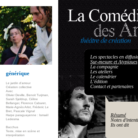
Les spectacles en diffusi
Sur-mesure et Atypiques
La compagnie
Les ateliers
générique
Le calendrier
L’édition
Le jardin d’amour
Contact et partenaires
Création collective
Avec
Olivier Deville, Benoit Turjman,
Sarah Sjeldrup, Céline
Bellanger, Florence Cabaret,
Marie-Agnès Arlot, Fréderic Le
Bret, Pascale Vignal
Résumé
Harpe paraguayenne : Ismaël
Ledesma
Notes d'intent
Ils ont dit
Bacchus
Texte, mise en scène et
interprétation