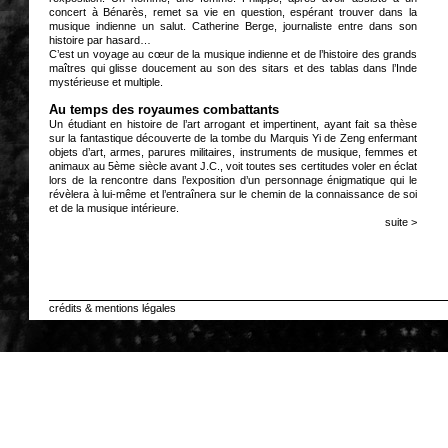
concert à Bénarès, remet sa vie en question, espérant trouver dans la
musique indienne un salut. Catherine Berge, journaliste entre dans son
histoire par hasard…
C’est un voyage au cœur de la musique indienne et de l’histoire des grands
maîtres qui glisse doucement au son des sitars et des tablas dans l’Inde
mystérieuse et multiple.
Au temps des royaumes combattants
Un étudiant en histoire de l’art arrogant et impertinent, ayant fait sa thèse
sur la fantastique découverte de la tombe du Marquis Yi de Zeng enfermant
objets d’art, armes, parures militaires, instruments de musique, femmes et
animaux au 5ème siècle avant J.C., voit toutes ses certitudes voler en éclat
lors de la rencontre dans l’exposition d’un personnage énigmatique qui le
révèlera à lui-même et l’entraînera sur le chemin de la connaissance de soi
et de la musique intérieure.
suite >
crédits & mentions légales