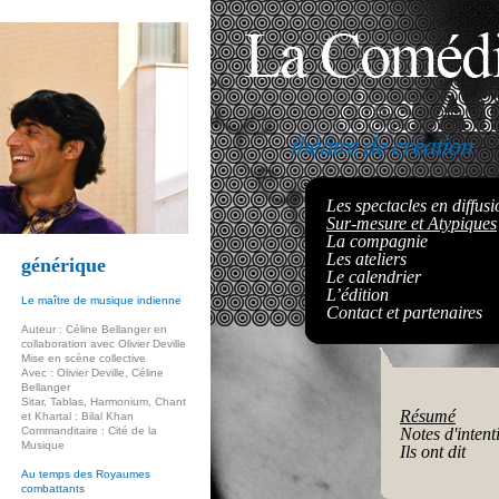
Les spectacles en diffusi
Sur-mesure et Atypiques
La compagnie
Les ateliers
générique
Le calendrier
L’édition
Le maître de musique indienne
Contact et partenaires
Auteur : Céline Bellanger en
collaboration avec Olivier Deville
Mise en scène collective
Avec : Olivier Deville, Céline
Bellanger
Sitar, Tablas, Harmonium, Chant
Résumé
et Khartal : Bilal Khan
Commanditaire : Cité de la
Notes d'intent
Musique
Ils ont dit
Au temps des Royaumes
combattants