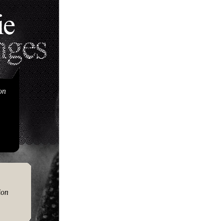
on
ion