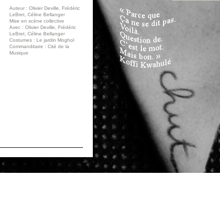
Auteur : Olivier Deville, Frédéric
LeBret, Céline Bellanger
Mise en scène collective
Avec : Olivier Deville, Frédéric
LeBret, Céline Bellanger
Costumes : Le jardin Moghol
Commanditaire : Cité de la
Musique