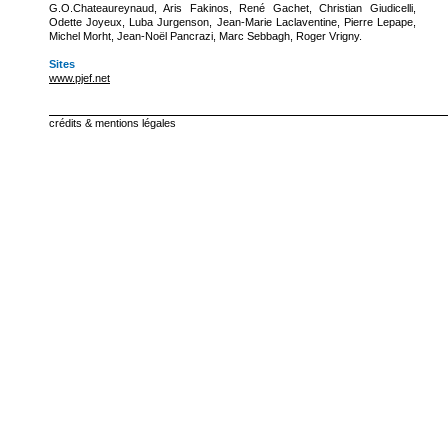
G.O.Chateaureynaud, Aris Fakinos, René Gachet, Christian Giudicelli,
Odette Joyeux, Luba Jurgenson, Jean-Marie Laclaventine, Pierre Lepape,
Michel Morht, Jean-Noël Pancrazi, Marc Sebbagh, Roger Vrigny.
Sites
www.pjef.net
crédits & mentions légales