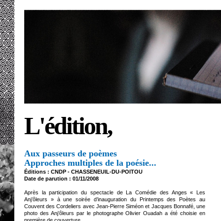
L'édition,
Aux passeurs de poèmes
Approches multiples de la poésie
...
Éditions : CNDP - CHASSENEUIL-DU-POITOU
Date de parution : 01/11/2008
Après la participation du spectacle de La Comédie des Anges « Les
Anj’ôleurs » à une soirée d’inauguration du Printemps des Poètes au
Couvent des Cordeliers avec Jean-Pierre Siméon et Jacques Bonnafé, une
photo des Anj’ôleurs par le photographe Olivier Ouadah a été choisie en
première de couverture.