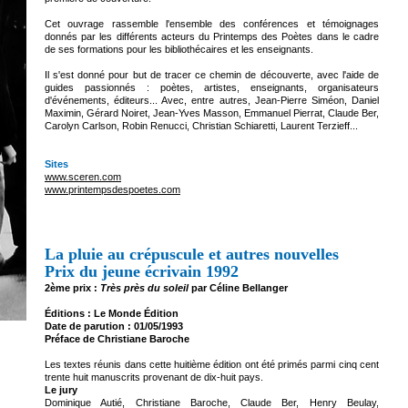
Cet ouvrage rassemble l'ensemble des conférences et témoignages
donnés par les différents acteurs du Printemps des Poètes dans le cadre
de ses formations pour les bibliothécaires et les enseignants.
Il s'est donné pour but de tracer ce chemin de découverte, avec l'aide de
guides passionnés : poètes, artistes, enseignants, organisateurs
d'événements, éditeurs... Avec, entre autres, Jean-Pierre Siméon, Daniel
Maximin, Gérard Noiret, Jean-Yves Masson, Emmanuel Pierrat, Claude Ber,
Carolyn Carlson, Robin Renucci, Christian Schiaretti, Laurent Terzieff...
Sites
www.sceren.com
www.printempsdespoetes.com
La pluie au crépuscule et autres nouvelles
Prix du jeune écrivain 1992
2ème prix :
Très près du soleil
par Céline Bellanger
Éditions : Le Monde Édition
Date de parution : 01/05/1993
Préface de Christiane Baroche
Les textes réunis dans cette huitième édition ont été primés parmi cinq cent
trente huit manuscrits provenant de dix-huit pays.
Le jury
Dominique Autié, Christiane Baroche, Claude Ber, Henry Beulay,