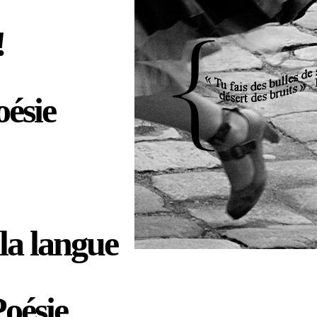
!
oésie
la langue
oésie