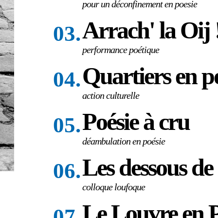
pour un déconfinement en poesie
Arrach' la Oij 
03.
performance poétique
Quartiers en p
04.
action culturelle
Poésie à cru
05.
déambulation en poésie
Les dessous de 
06.
colloque loufoque
Le Louvre en P
07.