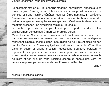
y a fort longtemps, sous une myriade d'étoiles.
Le spectacle met en jeu un Schahriar moderne, sanguinaire, opposé à toute
forme de joie, d'amour, de vie. Il hait les femmes qu'il prend pour des êtres
perfides et d'une manière générale tous les êtres humains. Il représente
l'oppression. Lui et son vizir forme un duo tyrannique (celui qui donne des
ordres aveugles et celui qui obéit aveuglèment). Ce duo revêt dans la forme
théâtrale proposée une dimension comique, ubuesque.
Le public représente le peuple. Il est pris à parti ; certains étant
arbitrairement condamnés à mort par ordre du sultan.
C’est alors que Shéhérazade surgissant de la foule inverse le cours de la
barbarie en fascinant le sultan par son courage et son intelligence,
répandant la parole poétique dans un tourbillon soufie. Elle est aidée en cela
par les Porteurs de Paroles qui jaillissent de toutes parts. Ils s’éparpillent
dans le public et crient, chantent, déclament, soufflent, ébruitent et
répandent des poèmes du monde entier pour la paix et la liberté.
Transformé, sous le charme de la danse et de la poésie, le sultan assoiffée
de mots et non plus de sang, réclame encore et encore des vers, se
laissant emporter par la sarabande des Porteurs de Paroles.
suite >
crédits & mentions légales