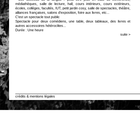
médiathèques, salle de lecture, hall, cours intérieurs, cours extérieurs,
écoles, collèges, facultés, IUT, petit jardin cosy, salle de spectacles, théâtre,
alliances françaises, salons d'exposition, foire aux livres, etc...
C'est un spectacle tout public
Spectacle pour deux comédiens, une table, deux tableaux, des livres et
autres accessoires hétéroclites...
Durée : Une heure
suite >
crédits & mentions légales