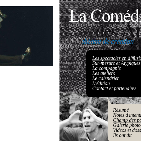
Les spectacles en diffusi
Sur-mesure et Atypiques
La compagnie
Les ateliers
Le calendrier
L’édition
Contact et partenaires
Résumé
Notes d'intent
Champ des po
Galerie photo
Videos et doss
Ils ont dit