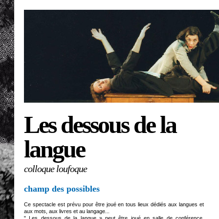
Les dessous de la
langue
colloque loufoque
champ des possibles
Ce spectacle est prévu pour être joué en tous lieux dédiés aux langues et
aux mots, aux livres et au langage...
" Les dessous de la langue » peut être joué en salle de conférence,