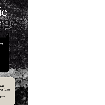
on
ion
ssibles
iers